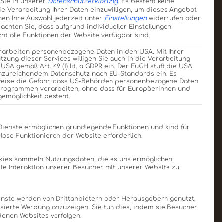
 Sie in unserer
Datenschutzerklärung
.
Es besteht keine
die Verarbeitung Ihrer Daten einzuwilligen, um dieses Angebot
nen Ihre Auswahl jederzeit unter
Einstellungen
widerrufen oder
eachten Sie, dass aufgrund individueller Einstellungen
ht alle Funktionen der Website verfügbar sind.
erarbeiten personenbezogene Daten in den USA. Mit Ihrer
utzung dieser Services willigen Sie auch in die Verarbeitung
 USA gemäß Art. 49 (1) lit. a GDPR ein. Der EuGH stuft die USA
unzureichendem Datenschutz nach EU-Standards ein. Es
weise die Gefahr, dass US-Behörden personenbezogene Daten
rogrammen verarbeiten, ohne dass für Europäerinnen und
gemöglichkeit besteht.
acht?“
Liste der Service-Gruppen, für die eine Einwilligung e
Dienste ermöglichen grundlegende Funktionen und sind für
lose Funktionieren der Website erforderlich.
okies sammeln Nutzungsdaten, die es uns ermöglichen,
zählen Sie uns von Ihrem
 die Interaktion unserer Besucher mit unserer Website zu
Und wer weiß: Vielleicht
nste werden von Drittanbietern oder Herausgebern genutzt,
sierte Werbung anzuzeigen. Sie tun dies, indem sie Besucher
denen Websites verfolgen.