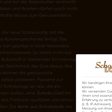
 und mit der Kakaobutter vermischt
utaten und Aromen dürfen auch nicht
ckhafte Masse zum Genusserlebnis
 die neue Schokosorte, mit der
e Kundengeschenke fertigt. Das
s nun geprägt in einer besonders
lchschokolade. So bleibt nicht nur
 Botschaft in bleibender Erinnerung,
te Geschmack des Give-Aways. Alle
s können die genussvolle
selbst probieren. Passend zur
Wir benötigen Ihre
t Schokologo an alle, die ein
können.
Wir verwenden Coo
sten wollen, eine
Schoko-Card
mit
ihnen sind essenzi
h das Formular ausfüllen und schon
Erfahrung zu verb
(z. B. IP-Adressen)
ßen. Die
Karte aus Schokolade
, die
Messung von Anzei