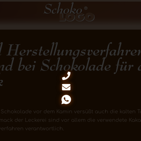
 Herstellungsverfahre
nd bei Schokolade für
k
Schokolade vor dem Kamin versüßt auch die kalten Ta
mack der Leckerei sind vor allem die verwendete Ka
rfahren verantwortlich.