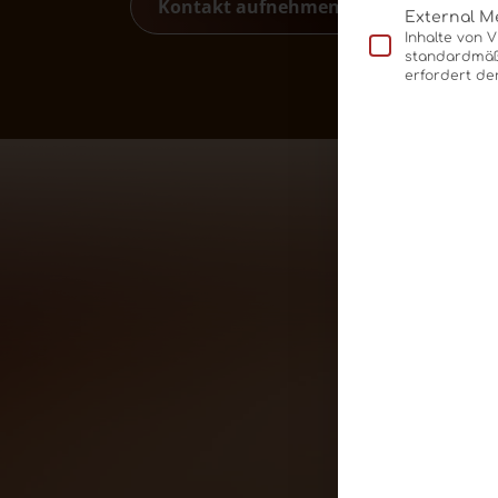
Kontakt aufnehmen
External M
Inhalte von 
standardmäßi
erfordert de