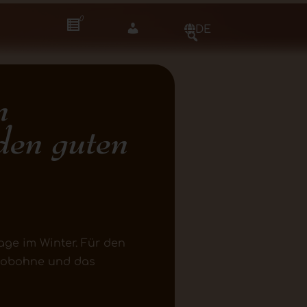
0
DE
n
 den guten
ge im Winter. Für den
kaobohne und das