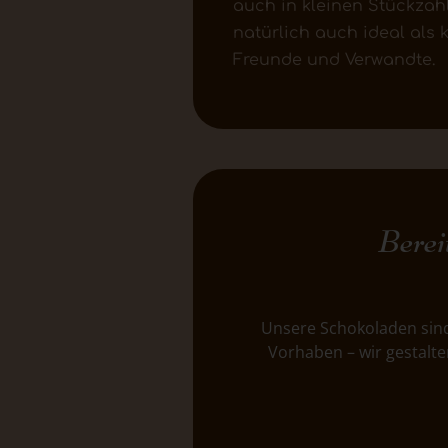
auch in kleinen Stückzahle
natürlich auch ideal als
Freunde und Verwandte.
Berei
Unsere Schokoladen sind
Vorhaben – wir gestalte