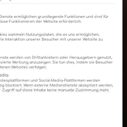
Liste der Service-Gruppen, für die eine Einwilligung e
Dienste ermöglichen grundlegende Funktionen und sind für
lose Funktionieren der Website erforderlich.
okies sammeln Nutzungsdaten, die es uns ermöglichen,
 die Interaktion unserer Besucher mit unserer Website zu
nste werden von Drittanbietern oder Herausgebern genutzt,
sierte Werbung anzuzeigen. Sie tun dies, indem sie Besucher
denen Websites verfolgen.
edia
Videoplattformen und Social-Media-Plattformen werden
g blockiert. Wenn externe Mediendienste akzeptiert werden,
r Zugriff auf diese Inhalte keine manuelle Zustimmung mehr.