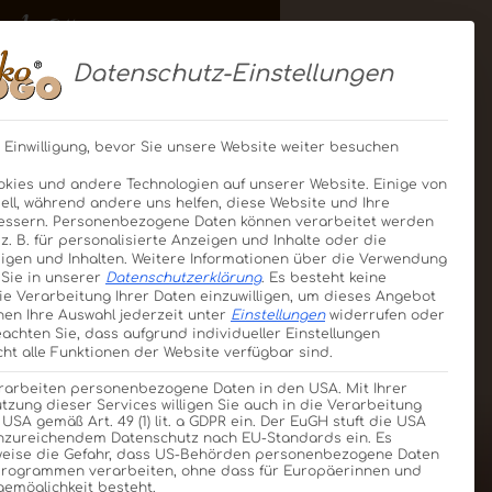
acht?“
Datenschutz-Einstellungen
zählen Sie uns von Ihrem
 Einwilligung, bevor Sie unsere Website weiter besuchen
Und wer weiß: Vielleicht
kies und andere Technologien auf unserer Website. Einige von
ell, während andere uns helfen, diese Website und Ihre
essern.
Personenbezogene Daten können verarbeitet werden
, z. B. für personalisierte Anzeigen und Inhalte oder die
gen und Inhalten.
Weitere Informationen über die Verwendung
 Sie in unserer
Datenschutzerklärung
.
Es besteht keine
die Verarbeitung Ihrer Daten einzuwilligen, um dieses Angebot
nen Ihre Auswahl jederzeit unter
Einstellungen
widerrufen oder
eachten Sie, dass aufgrund individueller Einstellungen
ht alle Funktionen der Website verfügbar sind.
erarbeiten personenbezogene Daten in den USA. Mit Ihrer
utzung dieser Services willigen Sie auch in die Verarbeitung
 USA gemäß Art. 49 (1) lit. a GDPR ein. Der EuGH stuft die USA
unzureichendem Datenschutz nach EU-Standards ein. Es
weise die Gefahr, dass US-Behörden personenbezogene Daten
rogrammen verarbeiten, ohne dass für Europäerinnen und
gemöglichkeit besteht.