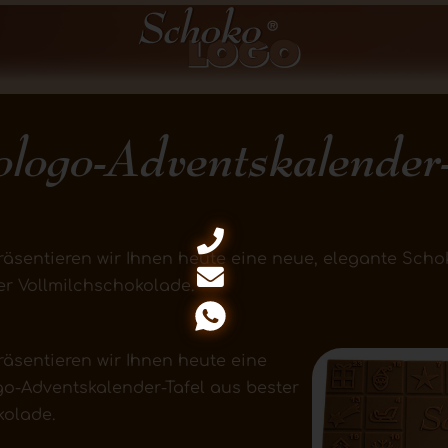
logo-Adventskalender-
präsentieren wir Ihnen heute eine neue, elegante Sch
er Vollmilchschokolade.
räsentieren wir Ihnen heute eine
o-Adventskalender-Tafel aus bester
kolade.