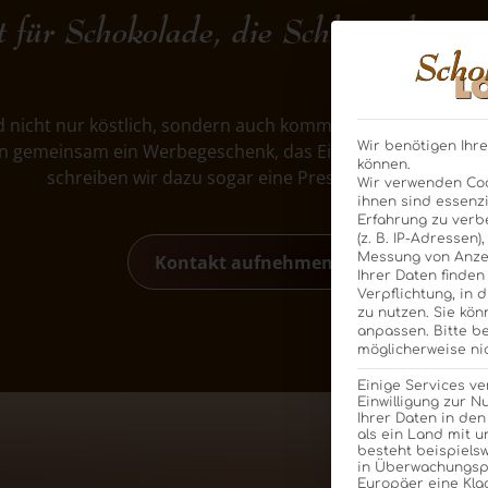
t für Schokolade, die Schlagzeilen m
 nicht nur köstlich, sondern auch kommunikationsstark. Er
Wir benötigen Ihre
n gemeinsam ein Werbegeschenk, das Eindruck hinterlässt. 
können.
schreiben wir dazu sogar eine Pressemitteilung.
Wir verwenden Coo
ihnen sind essenzi
Erfahrung zu verb
(z. B. IP-Adressen)
Messung von Anzei
Kontakt aufnehmen
Ihrer Daten finden
Verpflichtung, in 
zu nutzen.
Sie kön
anpassen.
Bitte b
möglicherweise nic
Einige Services v
Einwilligung zur N
Ihrer Daten in den
als ein Land mit 
besteht beispiels
in Überwachungsp
Europäer eine Kla