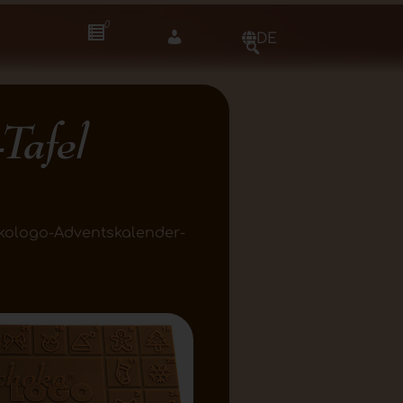
0
DE
Tafel
okologo-Adventskalender-