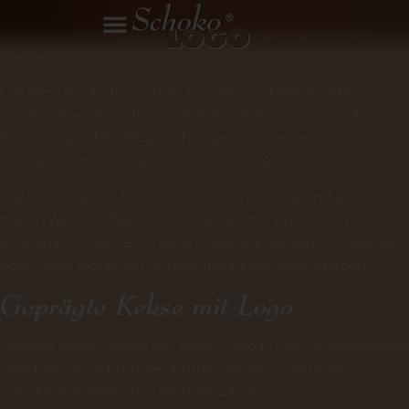
Kekse gibt es viele aber bei Schokologo erhalten Sie
Kekse, die Emotionen wecken und lange in Erinnerung
bleiben.
Für Ihre Geschäftspartner, Kunden und Mitarbeiter
produzieren wir individuelle Kekse mit Logo, die sich
hervorragend für Besprechungen, als kleine
Aufmerksamkeit oder als Geschenk eignen.
Die individuellen Kekse haben viele Vorteile und einen
hohen Werbe-Effekt. Sie schmelzen bei Wärme nicht und
können problemlos zu einer Tasse Kaffee gereicht werden
oder auch mal einen Augenblick in der Sonne liegen.
Geprägte Kekse mit Logo
Leckere Butter-Kekse mit Ihrem Logo in vier verschiedenen
Geschmacksrichtungen: Butter-Vanille, Spekulatius,
Schoko-Karamell oder Mandel-Zitrone.