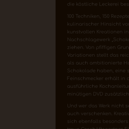
die köstliche Leckerei be
100 Techniken, 150 Rezept
kulinarischer Hinsicht v
kunstvollen Kreationen i
Nachschlagewerk „Schoko
ziehen. Von pfiffigen Gru
Variationen stellt das rei
als auch ambitionierte Ho
Schokolade haben, eine s
Feinschmecker erhält in 
ausführliche Kochanleitun
minütigen DVD zusätzlich
Und wer das Werk nicht se
auch verschenken. Kreat
sich ebenfalls besonders 