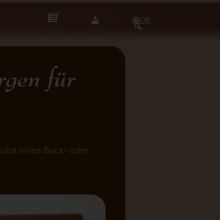
0
DE
rgen für
Zutat eines Back- oder