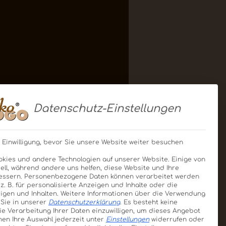
Datenschutz-Einstellungen
 Einwilligung, bevor Sie unsere Website weiter besuchen
kies und andere Technologien auf unserer Website. Einige von
ell, während andere uns helfen, diese Website und Ihre
essern.
Personenbezogene Daten können verarbeitet werden
, z. B. für personalisierte Anzeigen und Inhalte oder die
gen und Inhalten.
Weitere Informationen über die Verwendung
 Sie in unserer
Datenschutzerklärung
.
Es besteht keine
die Verarbeitung Ihrer Daten einzuwilligen, um dieses Angebot
nen Ihre Auswahl jederzeit unter
Einstellungen
widerrufen oder