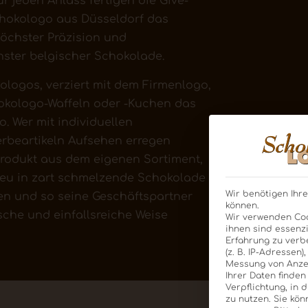
ür jeden Anlass fertigen die Give-
chokologo aus Düsseldorf das
öchster Präzision und
nster belgischer Schokolade.
logos, verziert mit dem Firmenlogo,
okologo-Waffeln oder -Kuchen das
io. Wer mit individuellen
beartikeln Aufsehen erregen
rodukt aus dem eigenen Sortiment,
reu in zart schmelzende Schokolade
Wir benötigen Ihre
en und so seine Geschäftspartner
können.
sche und einfallsreiche Weise
Wir verwenden Coo
ihnen sind essenzi
Erfahrung zu verb
(z. B. IP-Adressen)
Messung von Anzei
Ihrer Daten finden
Verpflichtung, in 
zu nutzen.
Sie kön