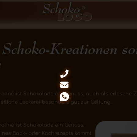
 Schoko-Kreationen so
e
Praliné ist Schokolade ein Genuss, auch als erlesene 
stliche Leckerei besonders gut zur Geltung.
Praliné ist Schokolade ein Genuss,
eines Back- oder Kochrezepts kommt