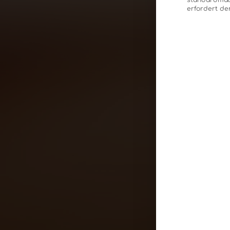
standardmäßi
erfordert de