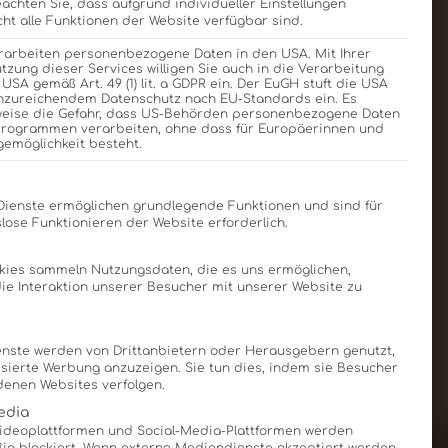
eachten Sie, dass aufgrund individueller Einstellungen
ht alle Funktionen der Website verfügbar sind.
erarbeiten personenbezogene Daten in den USA. Mit Ihrer
acht?“
utzung dieser Services willigen Sie auch in die Verarbeitung
 USA gemäß Art. 49 (1) lit. a GDPR ein. Der EuGH stuft die USA
unzureichendem Datenschutz nach EU-Standards ein. Es
weise die Gefahr, dass US-Behörden personenbezogene Daten
rogrammen verarbeiten, ohne dass für Europäerinnen und
gemöglichkeit besteht.
zählen Sie uns von Ihrem
Und wer weiß: Vielleicht
Liste der Service-Gruppen, für die eine Einwilligung e
Dienste ermöglichen grundlegende Funktionen und sind für
lose Funktionieren der Website erforderlich.
okies sammeln Nutzungsdaten, die es uns ermöglichen,
 die Interaktion unserer Besucher mit unserer Website zu
nste werden von Drittanbietern oder Herausgebern genutzt,
sierte Werbung anzuzeigen. Sie tun dies, indem sie Besucher
denen Websites verfolgen.
edia
Videoplattformen und Social-Media-Plattformen werden