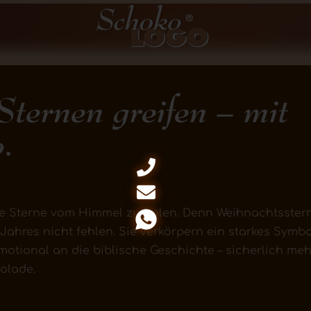
ternen greifen – mit
o.
 die Sterne vom Himmel zu holen. Denn Weihnachtsste
 Jahres nicht fehlen. Sie verkörpern ein starkes Symb
tional an die biblische Geschichte – sicherlich mehr 
olade.