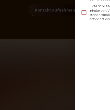
External M
Kontakt aufnehmen
Inhalte von 
standardmäßi
erfordert de