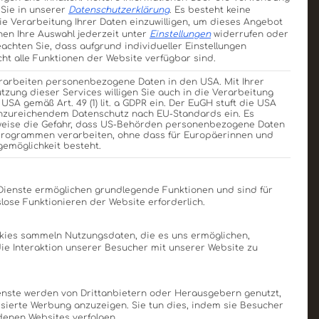
 Sie in unserer
Datenschutzerklärung
.
Es besteht keine
die Verarbeitung Ihrer Daten einzuwilligen, um dieses Angebot
nen Ihre Auswahl jederzeit unter
Einstellungen
widerrufen oder
eachten Sie, dass aufgrund individueller Einstellungen
ht alle Funktionen der Website verfügbar sind.
erarbeiten personenbezogene Daten in den USA. Mit Ihrer
utzung dieser Services willigen Sie auch in die Verarbeitung
 USA gemäß Art. 49 (1) lit. a GDPR ein. Der EuGH stuft die USA
unzureichendem Datenschutz nach EU-Standards ein. Es
weise die Gefahr, dass US-Behörden personenbezogene Daten
rogrammen verarbeiten, ohne dass für Europäerinnen und
gemöglichkeit besteht.
Liste der Service-Gruppen, für die eine Einwilligung e
acht?“
Dienste ermöglichen grundlegende Funktionen und sind für
lose Funktionieren der Website erforderlich.
okies sammeln Nutzungsdaten, die es uns ermöglichen,
 die Interaktion unserer Besucher mit unserer Website zu
zählen Sie uns von Ihrem
Und wer weiß: Vielleicht
nste werden von Drittanbietern oder Herausgebern genutzt,
sierte Werbung anzuzeigen. Sie tun dies, indem sie Besucher
denen Websites verfolgen.