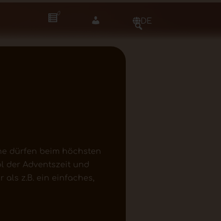
0
DE
rne dürfen beim höchsten
ol der Adventszeit und
als z.B. ein einfaches,