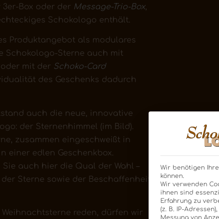
 3er-Box oder der
Message-Trio-Box
,
echteckiges Schokologo enthält.
ßes Produktangebot als modulares
die Schokologo-Sterne auch mit
oder mit der
Schoko-Card
vidualität des Geschenks dadurch
stand auch die neue, innovative
go: der Sternenhimmel (im Bild).
ne, zusammen eingeschweißt in
 in einer edlen Geschenkbox.
 Sie auch hier die Qual der Wahl –
Wir benötigen Ihre
können.
 der Sterne sowie der Beschaffenheit
Wir verwenden Coo
ihnen sind essenzi
Erfahrung zu verb
(z. B. IP-Adressen)
Weihnachtsterne reden, dürfen wir
Messung von Anzei