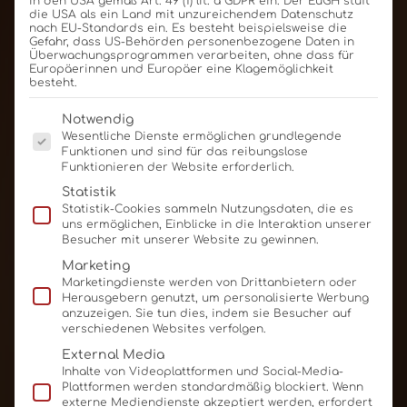
in den USA gemäß Art. 49 (1) lit. a GDPR ein. Der EuGH stuft
die USA als ein Land mit unzureichendem Datenschutz
nach EU-Standards ein. Es besteht beispielsweise die
Gefahr, dass US-Behörden personenbezogene Daten in
Überwachungsprogrammen verarbeiten, ohne dass für
Europäerinnen und Europäer eine Klagemöglichkeit
besteht.
Es folgt eine Liste der Service-Gruppen, für die eine E
Notwendig
Wesentliche Dienste ermöglichen grundlegende
Funktionen und sind für das reibungslose
Funktionieren der Website erforderlich.
Statistik
Statistik-Cookies sammeln Nutzungsdaten, die es
uns ermöglichen, Einblicke in die Interaktion unserer
Besucher mit unserer Website zu gewinnen.
Marketing
Marketingdienste werden von Drittanbietern oder
Herausgebern genutzt, um personalisierte Werbung
anzuzeigen. Sie tun dies, indem sie Besucher auf
verschiedenen Websites verfolgen.
External Media
Inhalte von Videoplattformen und Social-Media-
Plattformen werden standardmäßig blockiert. Wenn
externe Mediendienste akzeptiert werden, erfordert