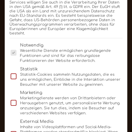
Services willigen Sie auch in die Verarbeitung Ihrer Daten
in den USA gemäß Art. 49 (1) lit. a GDPR ein. Der EuGH stuft
die USA als ein Land mit unzureichendem Datenschutz
nach EU-Standards ein. Es besteht beispielsweise die
Gefahr, dass US-Behörden personenbezogene Daten in
Überwachungsprogrammen verarbeiten, ohne dass für
Europäerinnen und Europäer eine Klagemöglichkeit
besteht.
Es folgt eine Liste der Service-Gruppen, für die eine E
Notwendig
Wesentliche Dienste ermöglichen grundlegende
Funktionen und sind für das reibungslose
Funktionieren der Website erforderlich.
Statistik
Statistik-Cookies sammeln Nutzungsdaten, die es
uns ermöglichen, Einblicke in die Interaktion unserer
Besucher mit unserer Website zu gewinnen.
Marketing
Marketingdienste werden von Drittanbietern oder
Herausgebern genutzt, um personalisierte Werbung
anzuzeigen. Sie tun dies, indem sie Besucher auf
verschiedenen Websites verfolgen.
External Media
Inhalte von Videoplattformen und Social-Media-