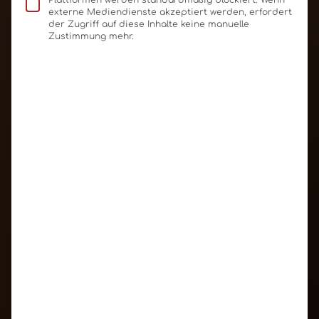
Plattformen werden standardmäßig blockiert. Wenn
externe Mediendienste akzeptiert werden, erfordert
der Zugriff auf diese Inhalte keine manuelle
Zustimmung mehr.