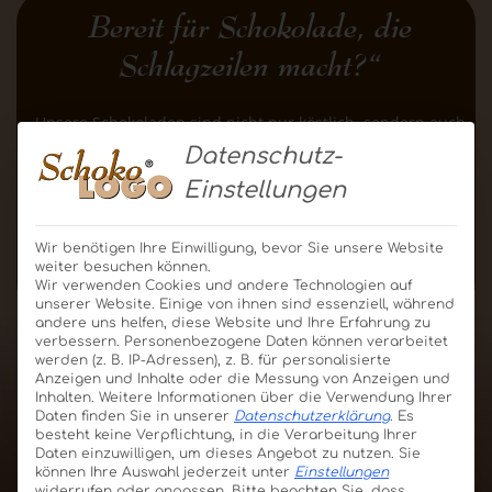
Bereit für Schokolade, die
Schlagzeilen macht?“
Unsere Schokoladen sind nicht nur köstlich, sondern auch
kommunikationsstark. Erzählen Sie uns von Ihrem
Datenschutz-
Vorhaben – wir gestalten gemeinsam ein Werbegeschenk,
Einstellungen
das Eindruck hinterlässt. Und wer weiß: Vielleicht
schreiben wir dazu sogar eine Pressemitteilung.
Wir benötigen Ihre Einwilligung, bevor Sie unsere Website
Kontakt aufnehmen
weiter besuchen können.
Wir verwenden Cookies und andere Technologien auf
unserer Website. Einige von ihnen sind essenziell, während
andere uns helfen, diese Website und Ihre Erfahrung zu
verbessern.
Personenbezogene Daten können verarbeitet
werden (z. B. IP-Adressen), z. B. für personalisierte
Anzeigen und Inhalte oder die Messung von Anzeigen und
Inhalten.
Weitere Informationen über die Verwendung Ihrer
Daten finden Sie in unserer
Datenschutzerklärung
.
Es
besteht keine Verpflichtung, in die Verarbeitung Ihrer
Daten einzuwilligen, um dieses Angebot zu nutzen.
Sie
können Ihre Auswahl jederzeit unter
Einstellungen
widerrufen oder anpassen.
Bitte beachten Sie, dass