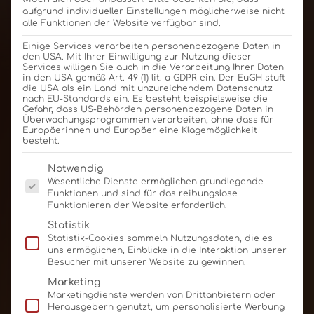
aufgrund individueller Einstellungen möglicherweise nicht
alle Funktionen der Website verfügbar sind.
Einige Services verarbeiten personenbezogene Daten in
den USA. Mit Ihrer Einwilligung zur Nutzung dieser
Services willigen Sie auch in die Verarbeitung Ihrer Daten
in den USA gemäß Art. 49 (1) lit. a GDPR ein. Der EuGH stuft
die USA als ein Land mit unzureichendem Datenschutz
nach EU-Standards ein. Es besteht beispielsweise die
Gefahr, dass US-Behörden personenbezogene Daten in
Überwachungsprogrammen verarbeiten, ohne dass für
Europäerinnen und Europäer eine Klagemöglichkeit
besteht.
Es folgt eine Liste der Service-Gruppen, für die eine E
Notwendig
Wesentliche Dienste ermöglichen grundlegende
Funktionen und sind für das reibungslose
Funktionieren der Website erforderlich.
Statistik
Statistik-Cookies sammeln Nutzungsdaten, die es
uns ermöglichen, Einblicke in die Interaktion unserer
Besucher mit unserer Website zu gewinnen.
Marketing
Marketingdienste werden von Drittanbietern oder
Herausgebern genutzt, um personalisierte Werbung