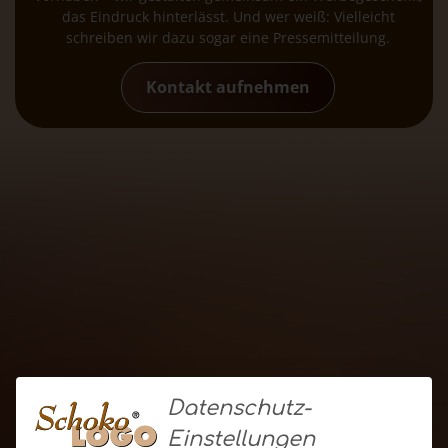
das Eindruck hinterlässt. Und wer weiß: Vielleicht
schreiben wir dazu sogar eine Pressemitteilung.
Kontakt aufnehmen
Datenschutz-
Einstellungen