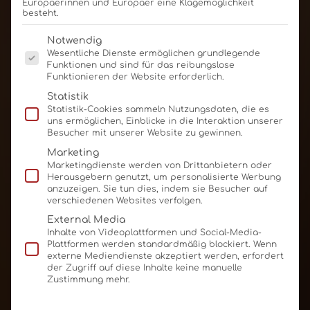
Europäerinnen und Europäer eine Klagemöglichkeit
besteht.
Es folgt eine Liste der Service-Gruppen, für die eine E
Notwendig
Wesentliche Dienste ermöglichen grundlegende
Funktionen und sind für das reibungslose
Funktionieren der Website erforderlich.
Statistik
Statistik-Cookies sammeln Nutzungsdaten, die es
uns ermöglichen, Einblicke in die Interaktion unserer
Besucher mit unserer Website zu gewinnen.
Marketing
Marketingdienste werden von Drittanbietern oder
Herausgebern genutzt, um personalisierte Werbung
anzuzeigen. Sie tun dies, indem sie Besucher auf
verschiedenen Websites verfolgen.
External Media
Inhalte von Videoplattformen und Social-Media-
Plattformen werden standardmäßig blockiert. Wenn
externe Mediendienste akzeptiert werden, erfordert
der Zugriff auf diese Inhalte keine manuelle
Zustimmung mehr.