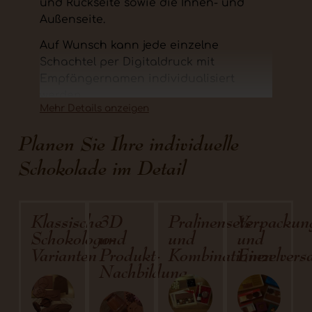
und Rückseite sowie die Innen- und
Außenseite.
Auf Wunsch kann jede einzelne
Schachtel per Digitaldruck mit
Empfängernamen individualisiert
werden.
Mehr Details anzeigen
Die Außenseite wird matt laminiert, die
Innenseite ist rau und kann später,
Planen Sie Ihre individuelle
wenn gewünscht, unterzeichnet werden.
Schokolade im Detail
Für jedes Produkt gibt es zwecks
Gestaltung eine eigene Stanzskizze, die
man im Downloadbereich der Produkt-
Klassische
3D
Pralinensets
Verpackun
Detailseite herunter geladen werden
Schokologo-
und
und
und
kann.
Varianten
Produkt-
Kombinationen
Einzelvers
Nachbildung