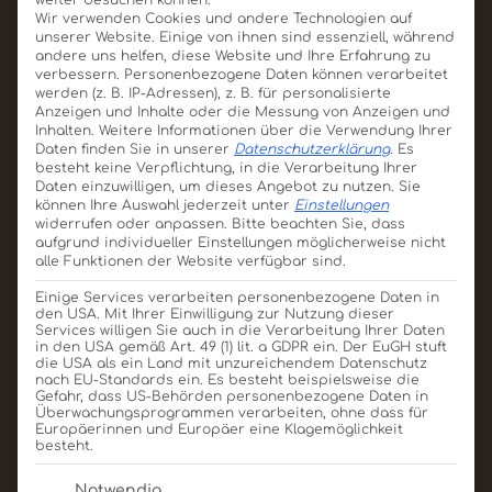
Wir verwenden Cookies und andere Technologien auf
unserer Website. Einige von ihnen sind essenziell, während
andere uns helfen, diese Website und Ihre Erfahrung zu
verbessern.
Personenbezogene Daten können verarbeitet
werden (z. B. IP-Adressen), z. B. für personalisierte
Anzeigen und Inhalte oder die Messung von Anzeigen und
Inhalten.
Weitere Informationen über die Verwendung Ihrer
Daten finden Sie in unserer
Datenschutzerklärung
.
Es
besteht keine Verpflichtung, in die Verarbeitung Ihrer
Daten einzuwilligen, um dieses Angebot zu nutzen.
Sie
können Ihre Auswahl jederzeit unter
Einstellungen
widerrufen oder anpassen.
Bitte beachten Sie, dass
aufgrund individueller Einstellungen möglicherweise nicht
alle Funktionen der Website verfügbar sind.
Einige Services verarbeiten personenbezogene Daten in
den USA. Mit Ihrer Einwilligung zur Nutzung dieser
Services willigen Sie auch in die Verarbeitung Ihrer Daten
in den USA gemäß Art. 49 (1) lit. a GDPR ein. Der EuGH stuft
die USA als ein Land mit unzureichendem Datenschutz
nach EU-Standards ein. Es besteht beispielsweise die
Gefahr, dass US-Behörden personenbezogene Daten in
Überwachungsprogrammen verarbeiten, ohne dass für
Europäerinnen und Europäer eine Klagemöglichkeit
besteht.
Es folgt eine Liste der Service-Gruppen, für die eine E
Schoko-Card Mit Fenster
Notwendig