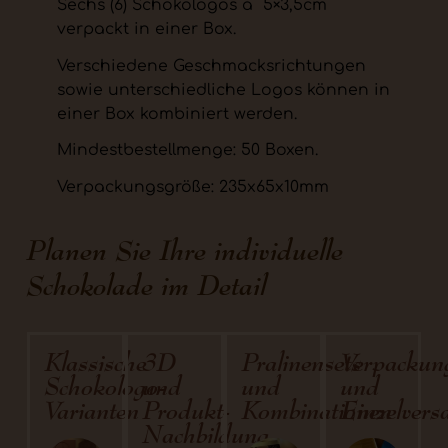
Sechs (6) Schokologos á 5×3,5cm
verpackt in einer Box.
Verschiedene Geschmacksrichtungen
sowie unterschiedliche Logos können in
einer Box kombiniert werden.
Mindestbestellmenge: 50 Boxen.
Verpackungsgröße: 235x65x10mm
Planen Sie Ihre individuelle
Schokolade im Detail
Klassische
3D
Pralinensets
Verpackun
Schokologo-
und
und
und
Varianten
Produkt-
Kombinationen
Einzelvers
Nachbildung