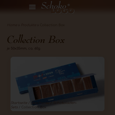
Home
»
Produkte
»
Collection Box
Collection Box
je 50x35mm, ca. 60g
Startseite
/
Geschenke
/
Schokoladen-
Sets
/ Collection Box