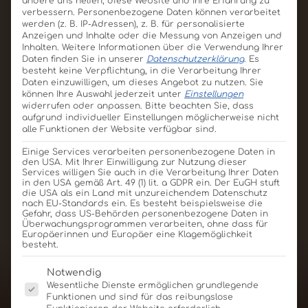
andere uns helfen, diese Website und Ihre Erfahrung zu
verbessern.
Personenbezogene Daten können verarbeitet
werden (z. B. IP-Adressen), z. B. für personalisierte
Anzeigen und Inhalte oder die Messung von Anzeigen und
Inhalten.
Weitere Informationen über die Verwendung Ihrer
Daten finden Sie in unserer
Datenschutzerklärung
.
Es
besteht keine Verpflichtung, in die Verarbeitung Ihrer
Daten einzuwilligen, um dieses Angebot zu nutzen.
Sie
können Ihre Auswahl jederzeit unter
Einstellungen
widerrufen oder anpassen.
Bitte beachten Sie, dass
aufgrund individueller Einstellungen möglicherweise nicht
alle Funktionen der Website verfügbar sind.
Einige Services verarbeiten personenbezogene Daten in
den USA. Mit Ihrer Einwilligung zur Nutzung dieser
Services willigen Sie auch in die Verarbeitung Ihrer Daten
in den USA gemäß Art. 49 (1) lit. a GDPR ein. Der EuGH stuft
Duo Box
die USA als ein Land mit unzureichendem Datenschutz
nach EU-Standards ein. Es besteht beispielsweise die
22g
Gefahr, dass US-Behörden personenbezogene Daten in
Überwachungsprogrammen verarbeiten, ohne dass für
Produkt ansehen
Für Angebot merken
Europäerinnen und Europäer eine Klagemöglichkeit
besteht.
Es folgt eine Liste der Service-Gruppen, für die eine E
Notwendig
Wesentliche Dienste ermöglichen grundlegende
Funktionen und sind für das reibungslose