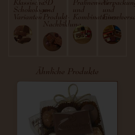
Klassische
3D
Pralinensets
Verpackun
Schokologo-
und
und
und
Varianten
Produkt-
Kombinationen
Einzelvers
Nachbildung
Ähnliche Produkte