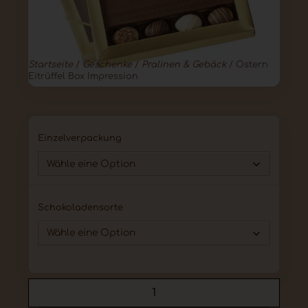
Startseite
/
Geschenke
/
Pralinen & Gebäck
/ Ostern
Eitrüffel Box Impression
Einzelverpackung
Schokoladensorte