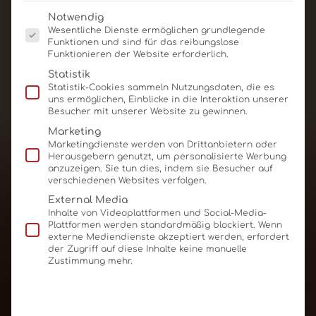
Es folgt eine Liste der Service-Gruppen, für die eine E
Notwendig
Wesentliche Dienste ermöglichen grundlegende
Funktionen und sind für das reibungslose
Funktionieren der Website erforderlich.
Pralinenbox Elegance
Statistik
Statistik-Cookies sammeln Nutzungsdaten, die es
uns ermöglichen, Einblicke in die Interaktion unserer
Produkt ansehen
Für Angebot merken
Besucher mit unserer Website zu gewinnen.
Marketing
Marketingdienste werden von Drittanbietern oder
Herausgebern genutzt, um personalisierte Werbung
anzuzeigen. Sie tun dies, indem sie Besucher auf
verschiedenen Websites verfolgen.
External Media
Inhalte von Videoplattformen und Social-Media-
Plattformen werden standardmäßig blockiert. Wenn
externe Mediendienste akzeptiert werden, erfordert
der Zugriff auf diese Inhalte keine manuelle
Zustimmung mehr.