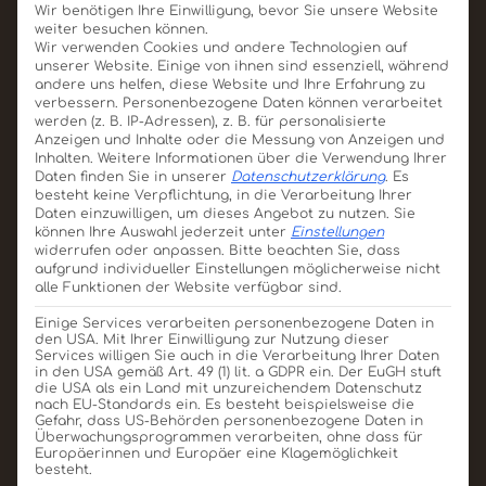
Wir benötigen Ihre Einwilligung, bevor Sie unsere Website
weiter besuchen können.
Wir verwenden Cookies und andere Technologien auf
unserer Website. Einige von ihnen sind essenziell, während
andere uns helfen, diese Website und Ihre Erfahrung zu
verbessern.
Personenbezogene Daten können verarbeitet
werden (z. B. IP-Adressen), z. B. für personalisierte
Pralinen Give Away Petite
Anzeigen und Inhalte oder die Messung von Anzeigen und
Inhalten.
Weitere Informationen über die Verwendung Ihrer
35g
Daten finden Sie in unserer
Datenschutzerklärung
.
Es
besteht keine Verpflichtung, in die Verarbeitung Ihrer
Produkt ansehen
Für Angebot merken
Daten einzuwilligen, um dieses Angebot zu nutzen.
Sie
können Ihre Auswahl jederzeit unter
Einstellungen
widerrufen oder anpassen.
Bitte beachten Sie, dass
aufgrund individueller Einstellungen möglicherweise nicht
alle Funktionen der Website verfügbar sind.
Einige Services verarbeiten personenbezogene Daten in
den USA. Mit Ihrer Einwilligung zur Nutzung dieser
Services willigen Sie auch in die Verarbeitung Ihrer Daten
in den USA gemäß Art. 49 (1) lit. a GDPR ein. Der EuGH stuft
die USA als ein Land mit unzureichendem Datenschutz
nach EU-Standards ein. Es besteht beispielsweise die
Gefahr, dass US-Behörden personenbezogene Daten in
Überwachungsprogrammen verarbeiten, ohne dass für
Europäerinnen und Europäer eine Klagemöglichkeit
besteht.