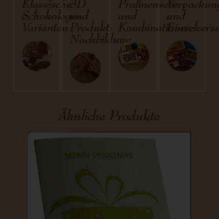
Klassische
3D
Pralinensets
Verpackun
Schokologo-
und
und
und
Varianten
Produkt-
Kombinationen
Einzelvers
Nachbildung
Ähnliche Produkte