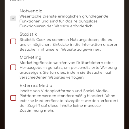
Es folgt eine Liste der Service-Gruppen, für die eine E
Notwendig
Wesentliche Dienste ermöglichen grundlegende
Funktionen und sind für das reibungslose
Funktionieren der Website erforderlich.
Statistik
Mailing Versandkarton A5
Statistik-Cookies sammeln Nutzungsdaten, die es
uns ermöglichen, Einblicke in die Interaktion unserer
Besucher mit unserer Website zu gewinnen.
Produkt ansehen
Für Angebot merken
Marketing
Marketingdienste werden von Drittanbietern oder
Herausgebern genutzt, um personalisierte Werbung
anzuzeigen. Sie tun dies, indem sie Besucher auf
verschiedenen Websites verfolgen.
External Media
Inhalte von Videoplattformen und Social-Media-
Plattformen werden standardmäßig blockiert. Wenn
externe Mediendienste akzeptiert werden, erfordert
der Zugriff auf diese Inhalte keine manuelle
Zustimmung mehr.