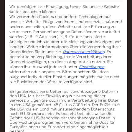
Wir benötigen Ihre Einwilligung, bevor Sie unsere Website
weiter besuchen können.
Wir verwenden Cookies und andere Technologien auf
unserer Website. Einige von ihnen sind essenziell, während
andere uns helfen, diese Website und Ihre Erfahrung zu
verbessern.
Personenbezogene Daten können verarbeitet
werden (z. B. IP-Adressen), z. B. für personalisierte
Anzeigen und Inhalte oder die Messung von Anzeigen und
Inhalten.
Weitere Informationen über die Verwendung Ihrer
Daten finden Sie in unserer
Datenschutzerklärung
.
Es
besteht keine Verpflichtung, in die Verarbeitung Ihrer
Klarsichtbox
Daten einzuwilligen, um dieses Angebot zu nutzen.
Sie
195x143x20mm
können Ihre Auswahl jederzeit unter
Einstellungen
widerrufen oder anpassen.
Bitte beachten Sie, dass
Produkt ansehen
Für Angebot merken
aufgrund individueller Einstellungen möglicherweise nicht
alle Funktionen der Website verfügbar sind.
Einige Services verarbeiten personenbezogene Daten in
den USA. Mit Ihrer Einwilligung zur Nutzung dieser
Services willigen Sie auch in die Verarbeitung Ihrer Daten
in den USA gemäß Art. 49 (1) lit. a GDPR ein. Der EuGH stuft
die USA als ein Land mit unzureichendem Datenschutz
nach EU-Standards ein. Es besteht beispielsweise die
Gefahr, dass US-Behörden personenbezogene Daten in
Überwachungsprogrammen verarbeiten, ohne dass für
Europäerinnen und Europäer eine Klagemöglichkeit
besteht.