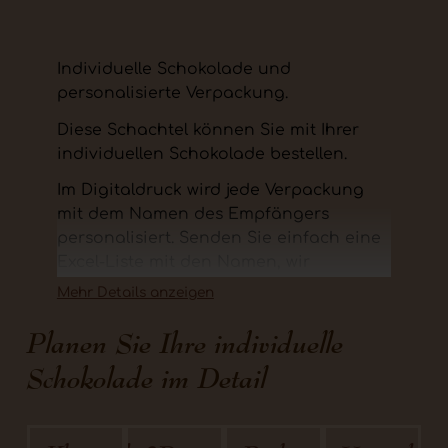
Individuelle Schokolade und
personalisierte Verpackung.
Diese Schachtel können Sie mit Ihrer
individuellen Schokolade bestellen.
Im Digitaldruck wird jede Verpackung
mit dem Namen des Empfängers
personalisiert. Senden Sie einfach eine
Excel-Liste mit den Namen, wir
erledigen für Sie den Rest!
Mehr Details anzeigen
Die personalisierte Verpackung passt
Planen Sie Ihre individuelle
auch perfekt zum Mailing und kann mit
Schokolade im Detail
jedem Schokologo-Produkt bestellt
werden.