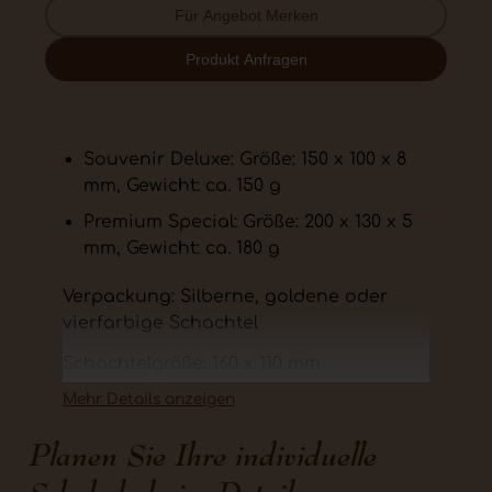
Für Angebot Merken
Produkt Anfragen
Souvenir Deluxe: Größe: 150 x 100 x 8
mm, Gewicht: ca. 150 g
Premium Special: Größe: 200 x 130 x 5
mm, Gewicht: ca. 180 g
Verpackung: Silberne, goldene oder
vierfarbige Schachtel
Schachtelgröße: 160 x 110 mm
Mehr Details anzeigen
Große-Premium-Tafel geprägt mit Ihrem
Logo und Botschaft sowohl auf die
Planen Sie Ihre individuelle
Schokolade als auch auf die
Verpackung. Ab 10 St. lieferbar.