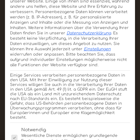
unserer Website. Einige von ihnen sind essenziell, während
Produkt ansehen
Für Angebot merken
andere uns helfen, diese Website und Ihre Erfahrung zu
verbessern.
Personenbezogene Daten können verarbeitet
werden (z. B. IP-Adressen), z. B. für personalisierte
Anzeigen und Inhalte oder die Messung von Anzeigen und
Inhalten.
Weitere Informationen über die Verwendung Ihrer
Daten finden Sie in unserer
Datenschutzerklärung
.
Es
besteht keine Verpflichtung, in die Verarbeitung Ihrer
Daten einzuwilligen, um dieses Angebot zu nutzen.
Sie
können Ihre Auswahl jederzeit unter
Einstellungen
widerrufen oder anpassen.
Bitte beachten Sie, dass
aufgrund individueller Einstellungen möglicherweise nicht
alle Funktionen der Website verfügbar sind.
Einige Services verarbeiten personenbezogene Daten in
den USA. Mit Ihrer Einwilligung zur Nutzung dieser
Services willigen Sie auch in die Verarbeitung Ihrer Daten
in den USA gemäß Art. 49 (1) lit. a GDPR ein. Der EuGH stuft
die USA als ein Land mit unzureichendem Datenschutz
nach EU-Standards ein. Es besteht beispielsweise die
Gefahr, dass US-Behörden personenbezogene Daten in
Mailing Versandkarton DIN-Lang
Überwachungsprogrammen verarbeiten, ohne dass für
Europäerinnen und Europäer eine Klagemöglichkeit
besteht.
Produkt ansehen
Für Angebot merken
Es folgt eine Liste der Service-Gruppen, für die eine E
Notwendig
Wesentliche Dienste ermöglichen grundlegende