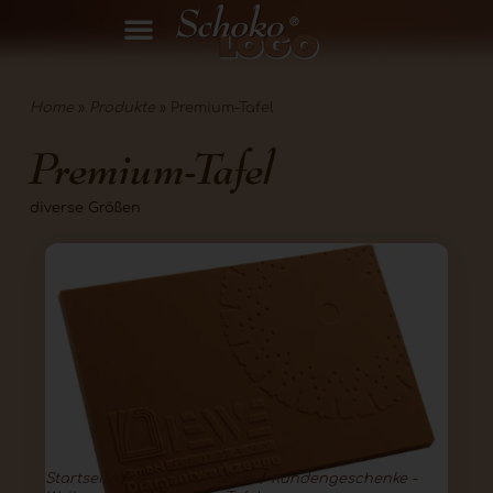
Home
»
Produkte
»
Premium-Tafel
Premium-Tafel
diverse Größen
Startseite
/
werbegeschenke
/
Kundengeschenke -