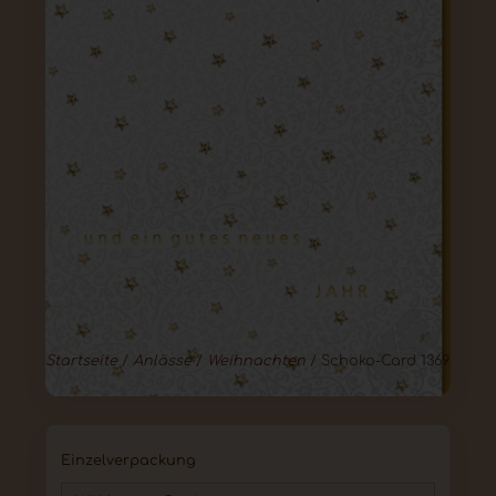
Startseite
/
Anlässe
/
Weihnachten
/ Schoko-Card 1369
Einzelverpackung