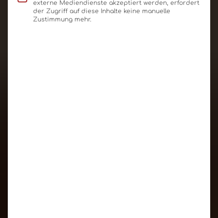
externe Mediendienste akzeptiert werden, erfordert
der Zugriff auf diese Inhalte keine manuelle
Schoko-Card 6002
Zustimmung mehr.
60x50x5mm, 18g
Produkt ansehen
Für Angebot merken