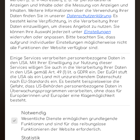
werden (z. B. IP-Adressen), z. B. für personalisierte
Anzeigen und Inhalte oder die Messung von Anzeigen und
Inhalten.
Weitere Informationen über die Verwendung Ihrer
Daten finden Sie in unserer
Datenschutzerklärung
.
Es
besteht keine Verpflichtung, in die Verarbeitung Ihrer
Daten einzuwilligen, um dieses Angebot zu nutzen.
Sie
können Ihre Auswahl jederzeit unter
Einstellungen
widerrufen oder anpassen.
Bitte beachten Sie, dass
aufgrund individueller Einstellungen möglicherweise nicht
alle Funktionen der Website verfügbar sind.
Game Of Chefs Schokolade
190x35x5mm, 40g
Einige Services verarbeiten personenbezogene Daten in
den USA. Mit Ihrer Einwilligung zur Nutzung dieser
Services willigen Sie auch in die Verarbeitung Ihrer Daten
Produkt ansehen
Für Angebot merken
in den USA gemäß Art. 49 (1) lit. a GDPR ein. Der EuGH stuft
die USA als ein Land mit unzureichendem Datenschutz
nach EU-Standards ein. Es besteht beispielsweise die
Gefahr, dass US-Behörden personenbezogene Daten in
Überwachungsprogrammen verarbeiten, ohne dass für
Europäerinnen und Europäer eine Klagemöglichkeit
besteht.
Es folgt eine Liste der Service-Gruppen, für die eine E
Notwendig
Wesentliche Dienste ermöglichen grundlegende
Funktionen und sind für das reibungslose
Funktionieren der Website erforderlich.
Statistik