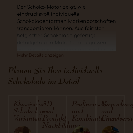
Der Schoko-Motor zeigt, wie
eindrucksvoll individuelle
Schokoladenformen Markenbotschaften
transportieren können. Aus feinster
belgischer Schokolade gefertigt,
detailgetreu in Motorform gegossen
und mit Ihrem Logo geprägt, wird er zu
Mehr Details anzeigen
einem unvergesslichen Präsent.
Ob für Messen, Produkteinführungen
Planen Sie Ihre individuelle
oder als kreatives Kundengeschenk: Mit
Schokolade im Detail
diesem außergewöhnlichen
Schokoladenstück verbinden Sie
technische Präzision mit feinstem
Klassische
3D
Pralinensets
Verpackun
Genuss. Verpackt in eleganten
Schokologo-
und
und
und
Schachteln – wahlweise in Gold, Silber
Varianten
Produkt-
Kombinationen
Einzelvers
oder vollflächig bedruckt – sorgt der
Nachbildung
Schoko-Motor für einen starken Auftritt
Ihrer Marke.