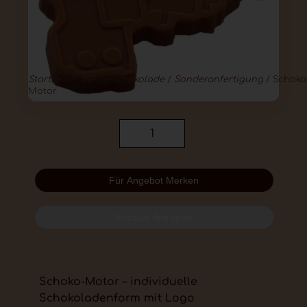
Startseite
/
Werbeschokolade
/
Sonderanfertigung
/ Schoko
Motor
Für Angebot Merken
Produkt Anfragen
Schoko-Motor – individuelle
Schokoladenform mit Logo