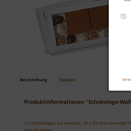
Beschreibung
Zutaten
Sie k
Produktinformationen "Schokologo-Waf
2 x Schokologos auf Hanuta*, 55 x 55 mm umrandet m
Mini-Pralinen