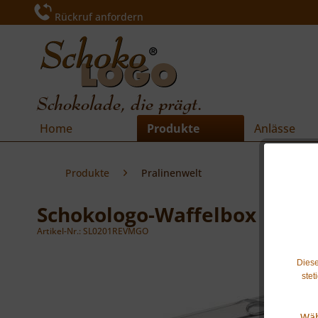
Rückruf anfordern
Schokolade, die prägt.
Home
Produkte
Anlässe
Produkte
Pralinenwelt
Schokologo-Waffelbox
Artikel-Nr.: SL0201REVMGO
Diese
stet
Wäh