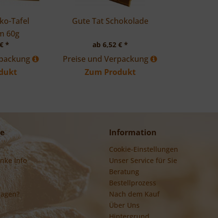
o-Tafel
Gute Tat Schokolade
mm
60g
€ *
ab 6,52 € *
rpackung
Preise und Verpackung
dukt
Zum Produkt
ce
Information
Cookie-Einstellungen
nke Info
Unser Service für Sie
Beratung
Bestellprozess
ragen?
Nach dem Kauf
Über Uns
Hintergrund