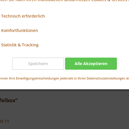
Schokoladentyp
Technisch erforderlich
Komfortfunktionen
Statistik & Tracking
zzgl. MwSt.
zzgl. Versandkosten
Lieferzeit ca. 10-15 Tage ab Freigabe
Speichern
Alle Akzeptieren
Produkt anfragen
Vergleichen
Merken
önnen Ihre Einwilligungsentscheidungen jederzeit in Ihren Datenschutzeinstellungen ä
felbox"
it 11