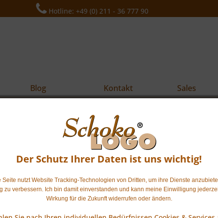
Hotline: +49 (0) 211 - 36 777 90
Blog
Kontakt
Sales
Der Schutz Ihrer Daten ist uns wichtig!
 Seite nutzt Website Tracking-Technologien von Dritten, um ihre Dienste anzubiet
ig zu verbessern. Ich bin damit einverstanden und kann meine Einwilligung jederzei
Schachtel
Wirkung für die Zukunft widerrufen oder ändern.
len Sie nach Ihren individuellen Bedürfnissen Cookies & Services 