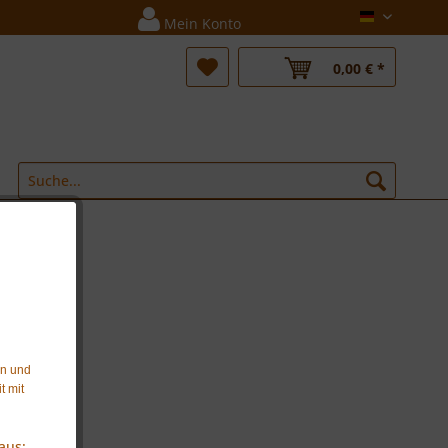
Deutsch
Mein Konto
0,00 € *
en und
t mit
aus: