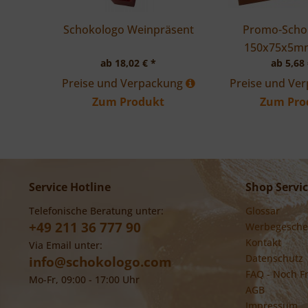
Schokologo Weinpräsent
Promo-Schok
150x75x5
ab 18,02 € *
ab 5,68 
Preise und Verpackung
Preise und Ve
Zum Produkt
Zum Pro
Service Hotline
Shop Servi
Telefonische Beratung unter:
Glossar
+49 211 36 777 90
Werbegesche
Kontakt
Via Email unter:
Datenschutz
info@schokologo.com
FAQ - Noch F
Mo-Fr, 09:00 - 17:00 Uhr
AGB
Impressum