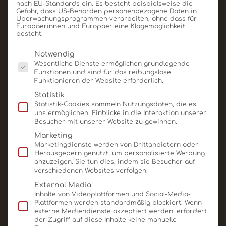
Konsumenten müssen nachhaltige Produkte
nach EU-Standards ein. Es besteht beispielsweise die
Gefahr, dass US-Behörden personenbezogene Daten in
kaufen“. ‘Forever Chocolate‘ ist eine Einladung an
Überwachungsprogrammen verarbeiten, ohne dass für
alle Anspruchsgruppen, mit uns gemeinsam
Europäerinnen und Europäer eine Klagemöglichkeit
besteht.
strukturelle Lösungen für die Probleme bei der
Herstellung nachhaltiger Schokoladen- und
Es folgt eine Liste der Service-Gruppen, für die eine E
Notwendig
Kakaoprodukte zu finden.**
Wesentliche Dienste ermöglichen grundlegende
Funktionen und sind für das reibungslose
Funktionieren der Website erforderlich.
Schokologo möchte durch den vermehrten Einsatz
Statistik
nachhaltiger Schokolade in unserem Rahmen einen
Statistik-Cookies sammeln Nutzungsdaten, die es
Beitrag zur Verbesserung der Lebensverhältnisse
uns ermöglichen, Einblicke in die Interaktion unserer
und Arbeitsbedingungen sowie des Ökosystems in
Besucher mit unserer Website zu gewinnen.
den Anbauländern leisten.
Marketing
Marketingdienste werden von Drittanbietern oder
* www.barry-callebaut.com
Herausgebern genutzt, um personalisierte Werbung
anzuzeigen. Sie tun dies, indem sie Besucher auf
verschiedenen Websites verfolgen.
** Medienmitteilung – Barry Callebaut 28.11.2016
External Media
Nachhaltige Verpackungen bei
Inhalte von Videoplattformen und Social-Media-
Plattformen werden standardmäßig blockiert. Wenn
Schokologo
externe Mediendienste akzeptiert werden, erfordert
der Zugriff auf diese Inhalte keine manuelle