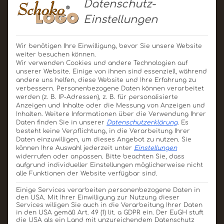
Datenschutz-
produziert werden.“
Einstellungen
Um die Zukunft der Schokolade zu sichern, will
Barry Callebaut vier Ziele erreichen:
Wir benötigen Ihre Einwilligung, bevor Sie unsere Website
weiter besuchen können.
Verdrängung von Kinderarbeit aus der
Wir verwenden Cookies und andere Technologien auf
unserer Website. Einige von ihnen sind essenziell, während
eigenen Beschaffungskette
andere uns helfen, diese Website und Ihre Erfahrung zu
Befreiung von mehr als 500.000 Kakaobauern
verbessern.
Personenbezogene Daten können verarbeitet
werden (z. B. IP-Adressen), z. B. für personalisierte
aus der Armut
Anzeigen und Inhalte oder die Messung von Anzeigen und
Positive Bilanz in puncto CO2-Emissionen und
Inhalten.
Weitere Informationen über die Verwendung Ihrer
Daten finden Sie in unserer
Datenschutzerklärung
.
Es
Entwaldung
besteht keine Verpflichtung, in die Verarbeitung Ihrer
100 % nachhaltig erzeugte Zutaten in allen
Daten einzuwilligen, um dieses Angebot zu nutzen.
Sie
können Ihre Auswahl jederzeit unter
Einstellungen
Produkten der Gruppe.
widerrufen oder anpassen.
Bitte beachten Sie, dass
Antoine de Saint-Affrique: „diese Ziele können wir
aufgrund individueller Einstellungen möglicherweise nicht
nicht alleine erreichen. Regierungen müssen die
alle Funktionen der Website verfügbar sind.
geeigneten politischen Rahmenbedingungen
Einige Services verarbeiten personenbezogene Daten in
den USA. Mit Ihrer Einwilligung zur Nutzung dieser
schaffen und Gesetze durchsetzen, NGOs das
Services willigen Sie auch in die Verarbeitung Ihrer Daten
Bewusstsein für Nachhaltigkeit schärfen und die
in den USA gemäß Art. 49 (1) lit. a GDPR ein. Der EuGH stuft
die USA als ein Land mit unzureichendem Datenschutz