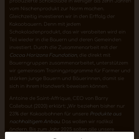
produzierte Schokolade in weniger als zehn Jahren
vom Nischenprodukt zur Norm machen.
Gleichzeitig investieren wir in den Erffolg der
Kakaobauern. Denn mit jedem
Schokoladenprodukt, das wir verabeiten wird ein
Teil wieder in die Bauern und deren Gemeinden
investiert. Durch die Zusammenarbeit mit der
Cocoa Horizons Foundation
, die direkt mit
Bauerngruppen zusammenarbeitet, unterstützem
wir gemeinsam Trainingprogramme für Farmer und
stärken junge Bauern und Bäuerinnen, damit sie
sich in ihrem Handwerk beweisen können.
Antoine de Saint-Affrique, CEO von Barry
Callebaut (2020) erklärt: „Wir beziehen bisher nur
23% der Kakaobohnen für unsere
Produkte aus
nachhaltigem Anbau
. Das wollen wir radikal
ändern. Bis zum Jahr 2025 sollen alle unsere
Schokoladen und Rohstoffe zu 100 % nachhaltig