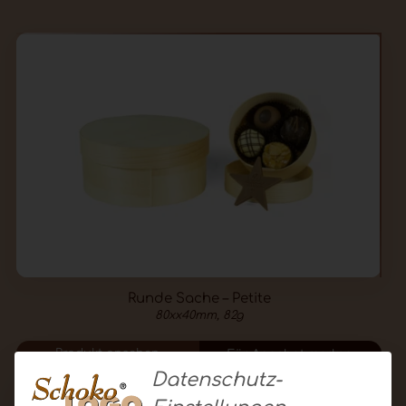
Runde Sache – Petite
80xx40mm, 82g
Produkt ansehen
Für Angebot merken
Datenschutz-