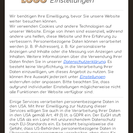
Einstellungen
Wir benötigen Ihre Einwilligung, bevor Sie unsere Website
weiter besuchen können.
Wir verwenden Cookies und andere Technologien auf
unserer Website. Einige von ihnen sind essenziell, während
andere uns helfen, diese Website und Ihre Erfahrung zu
verbessern.
Personenbezogene Daten können verarbeitet
werden (z. B. IP-Adressen), z. B. für personalisierte
Anzeigen und Inhalte oder die Messung von Anzeigen und
Inhalten.
Weitere Informationen über die Verwendung Ihrer
Daten finden Sie in unserer
Datenschutzerklärung
.
Es
besteht keine Verpflichtung, in die Verarbeitung Ihrer
Daten einzuwilligen, um dieses Angebot zu nutzen.
Sie
können Ihre Auswahl jederzeit unter
Einstellungen
widerrufen oder anpassen.
Bitte beachten Sie, dass
aufgrund individueller Einstellungen möglicherweise nicht
alle Funktionen der Website verfügbar sind.
Runde Sache Pralinenbox
210g
Einige Services verarbeiten personenbezogene Daten in
den USA. Mit Ihrer Einwilligung zur Nutzung dieser
Services willigen Sie auch in die Verarbeitung Ihrer Daten
Produkt ansehen
Für Angebot merken
in den USA gemäß Art. 49 (1) lit. a GDPR ein. Der EuGH stuft
die USA als ein Land mit unzureichendem Datenschutz
nach EU-Standards ein. Es besteht beispielsweise die
Gefahr, dass US-Behörden personenbezogene Daten in