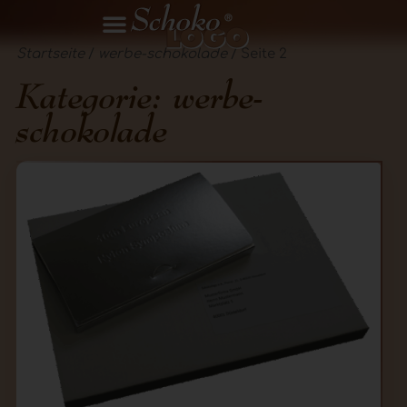
Startseite
/
werbe-schokolade
/ Seite 2
Kategorie: werbe-
schokolade