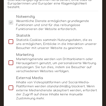
Überwachungsprogrammen verarbeiten, ohne dass für
Europäerinnen und Europäer eine Klagemöglichkeit
besteht.
Es folgt eine Liste der Service-Gruppen, für die eine E
Notwendig
Wesentliche Dienste ermöglichen grundlegende
Funktionen und sind für das reibungslose
Funktionieren der Website erforderlich.
Statistik
Statistik-Cookies sammeln Nutzungsdaten, die es
uns ermöglichen, Einblicke in die Interaktion unserer
Besucher mit unserer Website zu gewinnen.
Marketing
Marketingdienste werden von Drittanbietern oder
Herausgebern genutzt, um personalisierte Werbung
anzuzeigen. Sie tun dies, indem sie Besucher auf
verschiedenen Websites verfolgen.
Schoko-Card Individuell
External Media
60x50x5mm, 18g
Inhalte von Videoplattformen und Social-Media-
Plattformen werden standardmäßig blockiert. Wenn
Produkt ansehen
Für Angebot merken
externe Mediendienste akzeptiert werden, erfordert
der Zugriff auf diese Inhalte keine manuelle
Zustimmung mehr.