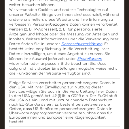
Wir benötigen Ihre Einwilligung, bevor Sie unsere Website
weiter besuchen können.
Wir verwenden Cookies und andere Technologien auf
unserer Website. Einige von ihnen sind essenziell, während
andere uns helfen, diese Website und Ihre Erfahrung zu
verbessern.
Personenbezogene Daten können verarbeitet
werden (z. B. IP-Adressen), z. B. für personalisierte
Anzeigen und Inhalte oder die Messung von Anzeigen und
Inhalten.
Weitere Informationen über die Verwendung Ihrer
Multi-Ostereier Box
Daten finden Sie in unserer
Datenschutzerklärung
.
Es
besteht keine Verpflichtung, in die Verarbeitung Ihrer
Daten einzuwilligen, um dieses Angebot zu nutzen.
Sie
können Ihre Auswahl jederzeit unter
Einstellungen
Produkt ansehen
Für Angebot merken
widerrufen oder anpassen.
Bitte beachten Sie, dass
aufgrund individueller Einstellungen möglicherweise nicht
alle Funktionen der Website verfügbar sind.
Einige Services verarbeiten personenbezogene Daten in
den USA. Mit Ihrer Einwilligung zur Nutzung dieser
Services willigen Sie auch in die Verarbeitung Ihrer Daten
in den USA gemäß Art. 49 (1) lit. a GDPR ein. Der EuGH stuft
die USA als ein Land mit unzureichendem Datenschutz
nach EU-Standards ein. Es besteht beispielsweise die
Gefahr, dass US-Behörden personenbezogene Daten in
Überwachungsprogrammen verarbeiten, ohne dass für
Europäerinnen und Europäer eine Klagemöglichkeit
besteht.