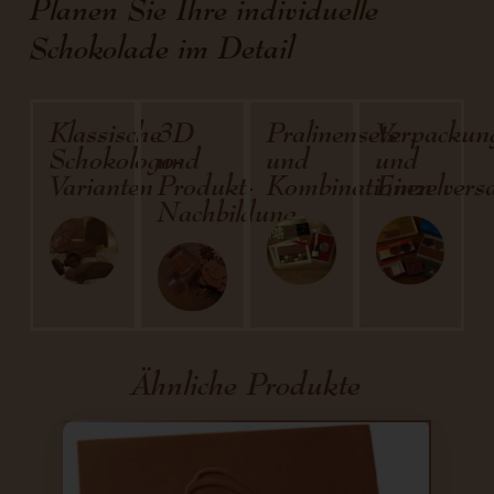
Planen Sie Ihre individuelle
Schokolade im Detail
Klassische
3D
Pralinensets
Verpackun
Schokologo-
und
und
und
Varianten
Produkt-
Kombinationen
Einzelvers
Nachbildung
Ähnliche Produkte