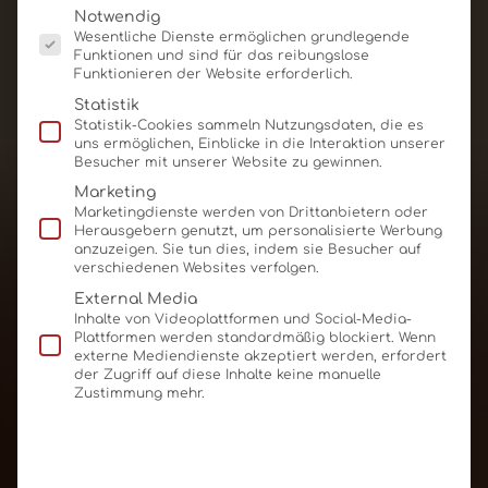
Es folgt eine Liste der Service-Gruppen, für die eine E
Notwendig
Wesentliche Dienste ermöglichen grundlegende
Funktionen und sind für das reibungslose
Schoko-Oster-Mailing
Funktionieren der Website erforderlich.
Statistik
Statistik-Cookies sammeln Nutzungsdaten, die es
Produkt ansehen
Für Angebot merken
uns ermöglichen, Einblicke in die Interaktion unserer
Besucher mit unserer Website zu gewinnen.
Marketing
Marketingdienste werden von Drittanbietern oder
Herausgebern genutzt, um personalisierte Werbung
anzuzeigen. Sie tun dies, indem sie Besucher auf
verschiedenen Websites verfolgen.
External Media
Inhalte von Videoplattformen und Social-Media-
Plattformen werden standardmäßig blockiert. Wenn
externe Mediendienste akzeptiert werden, erfordert
der Zugriff auf diese Inhalte keine manuelle
Zustimmung mehr.