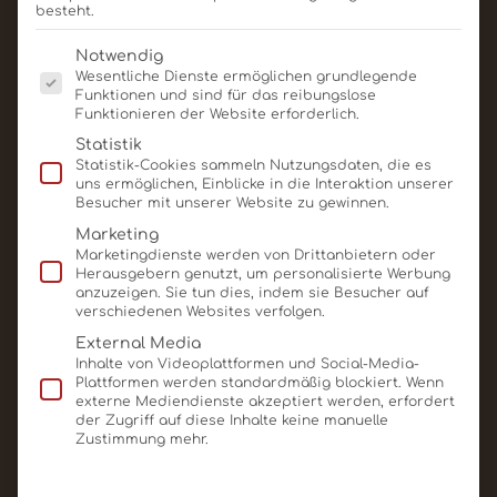
besteht.
Es folgt eine Liste der Service-Gruppen, für die eine E
Notwendig
Wesentliche Dienste ermöglichen grundlegende
Funktionen und sind für das reibungslose
Ähnliche Produkte
Funktionieren der Website erforderlich.
Statistik
Statistik-Cookies sammeln Nutzungsdaten, die es
uns ermöglichen, Einblicke in die Interaktion unserer
Besucher mit unserer Website zu gewinnen.
Marketing
Marketingdienste werden von Drittanbietern oder
Herausgebern genutzt, um personalisierte Werbung
anzuzeigen. Sie tun dies, indem sie Besucher auf
verschiedenen Websites verfolgen.
External Media
Inhalte von Videoplattformen und Social-Media-
Plattformen werden standardmäßig blockiert. Wenn
externe Mediendienste akzeptiert werden, erfordert
der Zugriff auf diese Inhalte keine manuelle
Zustimmung mehr.
Schoko-Münzen
diverse Größen