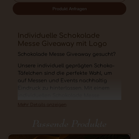
Produkt Anfragen
Individuelle Schokolade
Messe Giveaway mit Logo
Schokolade Messe Giveaway gesucht?
Unsere individuell geprägten Schoko-
Täfelchen sind die perfekte Wahl, um
auf Messen und Events nachhaltig
Eindruck zu hinterlassen. Mit einem
individuellen Schokolade Messe
Giveaway mit Logo zeigen Sie Qualität,
Mehr Details anzeigen
Wertschätzung und bleiben Ihren
Kunden lange süß in Erinnerung.
Passende Produkte
Produktdetails auf einen Blick: