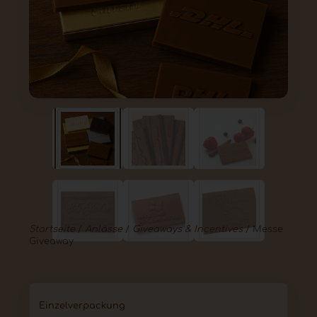
Startseite
/
Anlässe
/
Giveaways & Incentives
/ Messe
Giveaway
Einzelverpackung