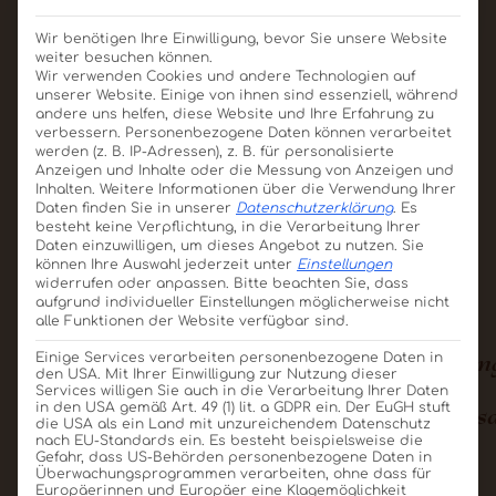
Bringen Sie Ihre Marke mit Schokologo
Wir benötigen Ihre Einwilligung, bevor Sie unsere Website
zum Strahlen – jetzt individuelles
weiter besuchen können.
Schoko-Quadrat
Wir verwenden Cookies und andere Technologien auf
Schoko-Giveaway gestalten und
diverse Größen
unserer Website. Einige von ihnen sind essenziell, während
Kunden begeistern!
andere uns helfen, diese Website und Ihre Erfahrung zu
Produkt ansehen
verbessern.
Personenbezogene Daten können verarbeitet
werden (z. B. IP-Adressen), z. B. für personalisierte
Für Angebot merken
Anzeigen und Inhalte oder die Messung von Anzeigen und
Inhalten.
Weitere Informationen über die Verwendung Ihrer
Daten finden Sie in unserer
Datenschutzerklärung
.
Es
Planen Sie Ihre individuelle
besteht keine Verpflichtung, in die Verarbeitung Ihrer
Daten einzuwilligen, um dieses Angebot zu nutzen.
Sie
können Ihre Auswahl jederzeit unter
Einstellungen
Schokolade im Detail
widerrufen oder anpassen.
Bitte beachten Sie, dass
aufgrund individueller Einstellungen möglicherweise nicht
alle Funktionen der Website verfügbar sind.
Klassische
3D
Pralinensets
Verpackun
Einige Services verarbeiten personenbezogene Daten in
den USA. Mit Ihrer Einwilligung zur Nutzung dieser
Schokologo-
und
und
und
Services willigen Sie auch in die Verarbeitung Ihrer Daten
Varianten
Produkt-
Kombinationen
Einzelvers
in den USA gemäß Art. 49 (1) lit. a GDPR ein. Der EuGH stuft
die USA als ein Land mit unzureichendem Datenschutz
Nachbildung
nach EU-Standards ein. Es besteht beispielsweise die
Gefahr, dass US-Behörden personenbezogene Daten in
Überwachungsprogrammen verarbeiten, ohne dass für
Europäerinnen und Europäer eine Klagemöglichkeit