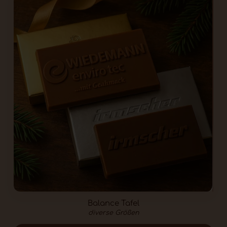
Schokoladen-Größen: 50×35 mm, 60×30
mm, 60×40 mm
Gewicht: ca. 10g – 12g
Verpackung: Klarsichtbeutel oder
passende Faltschachtel in Gold-,
Silber- oder bunt bedruckt.
Das Täfelchen bietet genug Platz für Ihr
Logo und ist dabei kompakt genug, um
es bequem vor Ort zu genießen. So
bleiben Sie nicht nur geschmacklich,
sondern auch visuell lange in
Erinnerung.
Vorteile von individuellen
Schokolade Messe
Balance Tafel
Giveaways:
diverse Größen
Hochwertige Markenwahrnehmung