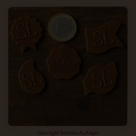
Schokolade hergestellt.
Mindesthaltbarkeit ist 18 Monate.
Die Prägung erfolgt im Anpreßdruck,
d.h. die Schokoladenoberfläche ist
immer leicht hell mattiert bzw. angeraut.
Dies ist keine Qualitätsmangel.
Alternativ und für kleine Mengen bieten
wir handgewickelte Münzen mit
Prägung auf der Schokolade und
optional mit bedrucktem Etikett auf der
Alufolie.
Verschiedene Gößen sind verfügbar für
jeden Anlass und Budget.
Geprägte Schoko-Aufleger