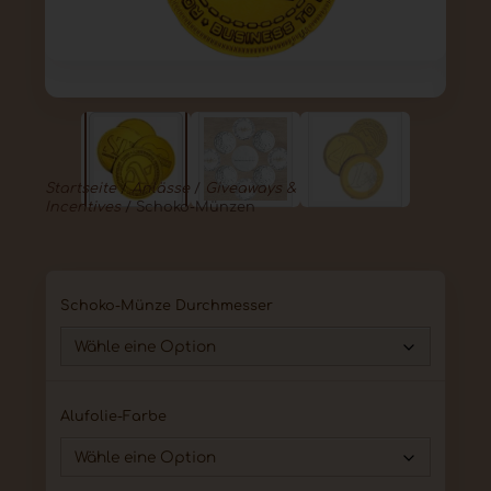
Startseite
/
Anlässe
/
Giveaways &
Incentives
/ Schoko-Münzen
Schoko-Münze Durchmesser
Alufolie-Farbe