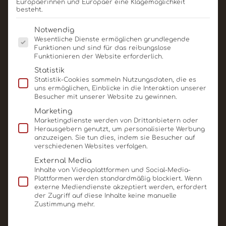
Europäerinnen und Europäer eine Klagemöglichkeit
besteht.
Es folgt eine Liste der Service-Gruppen, für die eine E
Notwendig
Wesentliche Dienste ermöglichen grundlegende
Funktionen und sind für das reibungslose
Funktionieren der Website erforderlich.
Ähnliche Produkte
Statistik
Statistik-Cookies sammeln Nutzungsdaten, die es
uns ermöglichen, Einblicke in die Interaktion unserer
Besucher mit unserer Website zu gewinnen.
Marketing
Marketingdienste werden von Drittanbietern oder
Herausgebern genutzt, um personalisierte Werbung
anzuzeigen. Sie tun dies, indem sie Besucher auf
verschiedenen Websites verfolgen.
External Media
Inhalte von Videoplattformen und Social-Media-
Plattformen werden standardmäßig blockiert. Wenn
Schoko Maul-Schlüssel
externe Mediendienste akzeptiert werden, erfordert
150x50x5mm, 40g
der Zugriff auf diese Inhalte keine manuelle
Zustimmung mehr.
Produkt ansehen
Für Angebot merken