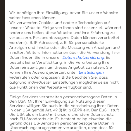
Wir benötigen Ihre Einwilligung, bevor Sie unsere Website
weiter besuchen können.
Wir verwenden Cookies und andere Technologien auf
unserer Website. Einige von ihnen sind essenziell, während
Schoko-Taler
andere uns helfen, diese Website und Ihre Erfahrung zu
diverse Größen
verbessern.
Personenbezogene Daten können verarbeitet
werden (z. B. IP-Adressen), z. B. für personalisierte
Produkt ansehen
Anzeigen und Inhalte oder die Messung von Anzeigen und
Inhalten.
Weitere Informationen über die Verwendung Ihrer
Für Angebot merken
Daten finden Sie in unserer
Datenschutzerklärung
.
Es
besteht keine Verpflichtung, in die Verarbeitung Ihrer
Daten einzuwilligen, um dieses Angebot zu nutzen.
Sie
Planen Sie Ihre individuelle
können Ihre Auswahl jederzeit unter
Einstellungen
widerrufen oder anpassen.
Bitte beachten Sie, dass
Schokolade im Detail
aufgrund individueller Einstellungen möglicherweise nicht
alle Funktionen der Website verfügbar sind.
Einige Services verarbeiten personenbezogene Daten in
den USA. Mit Ihrer Einwilligung zur Nutzung dieser
Klassische
3D
Pralinensets
Verpackun
Services willigen Sie auch in die Verarbeitung Ihrer Daten
in den USA gemäß Art. 49 (1) lit. a GDPR ein. Der EuGH stuft
Schokologo-
und
und
und
die USA als ein Land mit unzureichendem Datenschutz
nach EU-Standards ein. Es besteht beispielsweise die
Varianten
Produkt-
Kombinationen
Einzelvers
Gefahr, dass US-Behörden personenbezogene Daten in
Nachbildung
Überwachungsprogrammen verarbeiten, ohne dass für