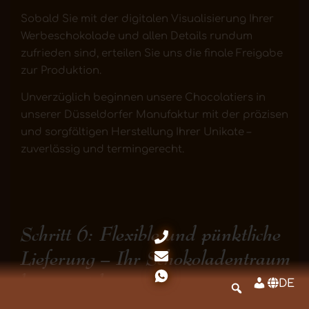
Sobald Sie mit der digitalen Visualisierung Ihrer
Werbeschokolade und allen Details rundum
zufrieden sind, erteilen Sie uns die finale Freigabe
zur Produktion.
Unverzüglich beginnen unsere Chocolatiers in
unserer Düsseldorfer Manufaktur mit der präzisen
und sorgfältigen Herstellung Ihrer Unikate –
zuverlässig und termingerecht.
Schritt 6: Flexible und pünktliche
Lieferung – Ihr Schokoladentraum
kommt sicher an
DE