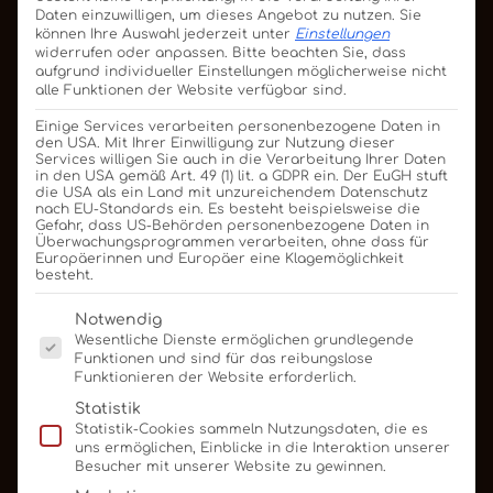
Wert auf Qualität,
Daten einzuwilligen, um dieses Angebot zu nutzen.
Sie
Ästhetik und das
können Ihre Auswahl jederzeit unter
Einstellungen
widerrufen oder anpassen.
Bitte beachten Sie, dass
gewisse Etwas legen.
aufgrund individueller Einstellungen möglicherweise nicht
alle Funktionen der Website verfügbar sind.
Die individuelle
Einige Services verarbeiten personenbezogene Daten in
Gestaltung, sei es durch
den USA. Mit Ihrer Einwilligung zur Nutzung dieser
Ihr Logo oder eine
Services willigen Sie auch in die Verarbeitung Ihrer Daten
in den USA gemäß Art. 49 (1) lit. a GDPR ein. Der EuGH stuft
einzigartige Form in 3D,
die USA als ein Land mit unzureichendem Datenschutz
nach EU-Standards ein. Es besteht beispielsweise die
unterstreicht die
Gefahr, dass US-Behörden personenbezogene Daten in
Sorgfalt und
Überwachungsprogrammen verarbeiten, ohne dass für
Europäerinnen und Europäer eine Klagemöglichkeit
persönliche Note Ihrer
besteht.
Geste.
Es folgt eine Liste der Service-Gruppen, für die eine E
Notwendig
So wird Ihr
Wesentliche Dienste ermöglichen grundlegende
Funktionen und sind für das reibungslose
Unternehmen als
Funktionieren der Website erforderlich.
detailverliebt und
Statistik
wertschätzend
Statistik-Cookies sammeln Nutzungsdaten, die es
uns ermöglichen, Einblicke in die Interaktion unserer
wahrgenommen.
Besucher mit unserer Website zu gewinnen.