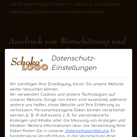
die Konzentration fördern – ideal für produktive
Messegespräche oder kreative Meetings.
Ausdruck von Wertschätzung und
Liebe zum Detail
Datenschutz-
Ein hochwertiges
Einstellungen
Schokoladen-
Werbegeschenk von
Wir benötigen Ihre Einwilligung, bevor Sie unsere Website
Schokologo signalisiert
weiter besuchen können.
Wir verwenden Cookies und andere Technologien auf
mehr als nur guten
unserer Website. Einige von ihnen sind essenziell, während
Geschmack.
andere uns helfen, diese Website und Ihre Erfahrung zu
verbessern.
Personenbezogene Daten können verarbeitet
Es zeigt Ihren Kunden,
werden (z. B. IP-Adressen), z. B. für personalisierte
Anzeigen und Inhalte oder die Messung von Anzeigen und
Partnern und
Inhalten.
Weitere Informationen über die Verwendung Ihrer
Mitarbeitern, dass Sie
Daten finden Sie in unserer
Datenschutzerklärung
.
Es
besteht keine Verpflichtung, in die Verarbeitung Ihrer