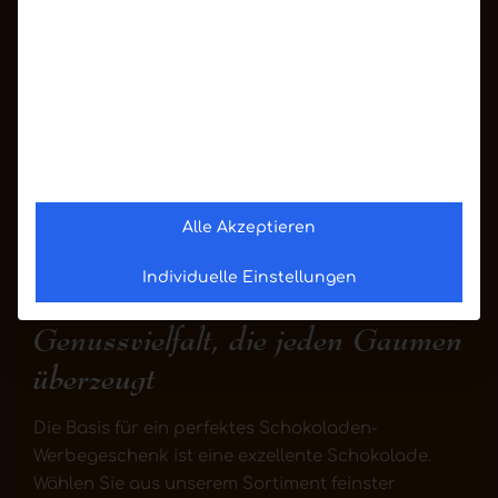
Banderole, sind
Ausdruck höchster
Wertschätzung. Perfekt
als
exklusives
Kundengeschenk
,
als Dankeschön
für
Mitarbeiter
oder zu
besonderen Jubiläen.
Alle Akzeptieren
Individuelle Einstellungen
Feinste Schokoladensorten –
Genussvielfalt, die jeden Gaumen
überzeugt
Die Basis für ein perfektes Schokoladen-
Werbegeschenk ist eine exzellente Schokolade.
Wählen Sie aus unserem Sortiment feinster