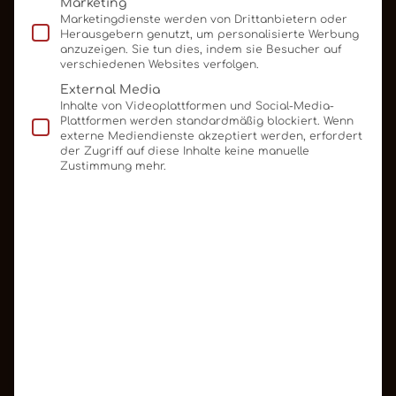
Marketing
Marketingdienste werden von Drittanbietern oder
Herausgebern genutzt, um personalisierte Werbung
Schokologo-Philosophie: Ihre
anzuzeigen. Sie tun dies, indem sie Besucher auf
verschiedenen Websites verfolgen.
Botschaft, unsere Leidenschaft
External Media
Inhalte von Videoplattformen und Social-Media-
Für uns bei Schokologo ist jedes Projekt eine
Plattformen werden standardmäßig blockiert. Wenn
externe Mediendienste akzeptiert werden, erfordert
Herzensangelegenheit.
der Zugriff auf diese Inhalte keine manuelle
Zustimmung mehr.
Unsere Mission geht über die reine Herstellung von
Schokolade hinaus:
Wir sehen uns als Ihre kreativen Partner, die Ihre
Markenbotschaft mit größter Sorgfalt und
Leidenschaft in ein unvergessliches Genusserlebnis
verwandeln.
Wir möchten, dass die Wertschätzung, die Sie Ihren
Kunden entgegenbringen, spürbar und
schmeckbar wird. Denn dort, wo Werbegeschenke
und Schokolade auf höchstem Niveau