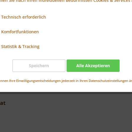
len Sie nach Ihren individuellen Bedürfnissen Cookies & Services 
Schokoladentyp
Technisch erforderlich
Komfortfunktionen
Statistik & Tracking
zzgl. MwSt.
zzgl. Versandkosten
Lieferzeit ca. 10-15 Tage ab Freigabe
Speichern
Alle Akzeptieren
Produkt anfragen
Vergleichen
Merken
önnen Ihre Einwilligungsentscheidungen jederzeit in Ihren Datenschutzeinstellungen ä
at