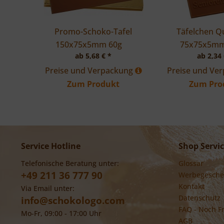
Promo-Schoko-Tafel
Täfelchen Q
150x75x5mm
60g
75x75x5m
ab 5,68 € *
ab 2,34 
Preise und Verpackung
Preise und Ve
Zum Produkt
Zum Pro
Service Hotline
Shop Servi
Telefonische Beratung unter:
Glossar
+49 211 36 777 90
Werbegesche
Kontakt
Via Email unter:
Datenschutz
info@schokologo.com
FAQ - Noch F
Mo-Fr, 09:00 - 17:00 Uhr
AGB