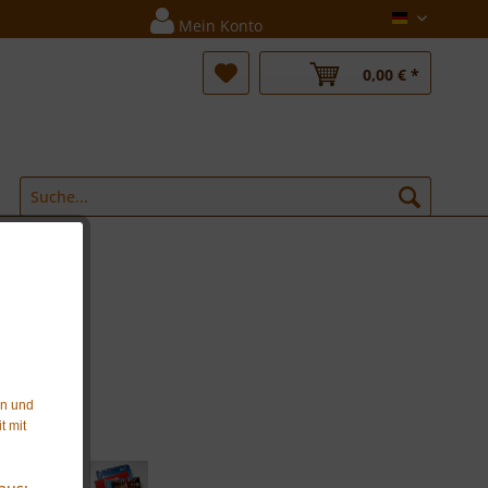
Deutsch
Mein Konto
0,00 € *
en und
t mit