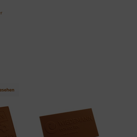
er
gesehen