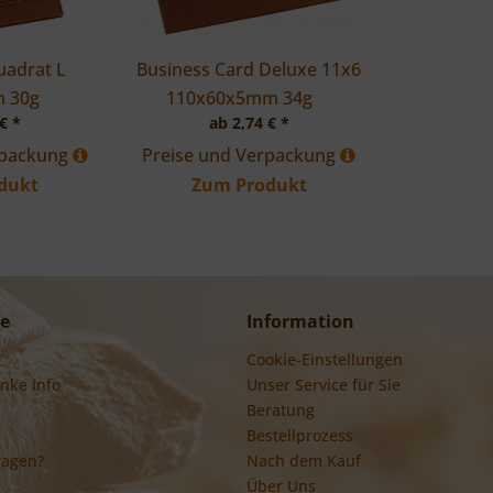
uadrat L
Business Card Deluxe 11x6
m
30g
110x60x5mm
34g
€ *
ab 2,74 € *
rpackung
Preise und Verpackung
dukt
Zum Produkt
ce
Information
Cookie-Einstellungen
nke Info
Unser Service für Sie
Beratung
Bestellprozess
ragen?
Nach dem Kauf
Über Uns