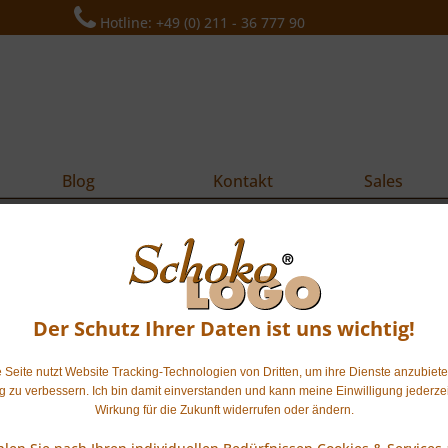
Hotline: +49 (0) 211 - 36 777 90
Blog
Kontakt
Sales
Der Schutz Ihrer Daten ist uns wichtig!
 Seite nutzt Website Tracking-Technologien von Dritten, um ihre Dienste anzubiet
ig zu verbessern. Ich bin damit einverstanden und kann meine Einwilligung jederzei
Schachtel
Wirkung für die Zukunft widerrufen oder ändern.