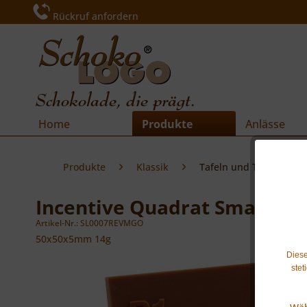
Rückruf anfordern
Schokolade, die prägt.
Home
Produkte
Anlässe
Produkte
Klassik
Tafeln und Täfelchen
Incentive Quadrat Small
Artikel-Nr.: SL0007REVMGO
50x50x5mm
14g
Diese
stet