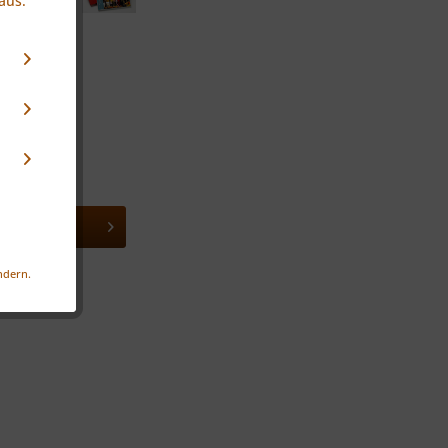
aus:
ndern.