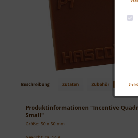
Wäh
Beschreibung
Zutaten
Zubehör
2
Sie k
Produktinformationen "Incentive Quadr
Small"
Größe: 50 x 50 mm
Gewicht: ca. 14 g