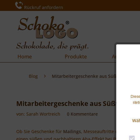
Rückruf anfordern
Schokolade, die prägt.
Home
Produkte
Anlässe
Blog
Mitarbeitergeschenke aus Süßwaren
Diese
Mitarbeitergeschenke aus Süßwaren
stet
von:
Sarah Wortreich
0 Kommentare
Wäh
Ob Sie Geschenke für
Mailings
, Messeauftritte oder
Weihn
einen süßen und nachhaltigen Aha-Effekt bei Ihren Mitar