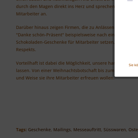
durch den Magen direkt ins Herz und sprechen zudem durc
Mitarbeiter an.
Darüber hinaus zeigen Firmen, die zu Anlässen wie etwa
"Danke schön-Präsent" beispielsweise nach einer erfolgrei
Schokoladen-Geschenke für Mitarbeiter setzen, ein authe
Respekts.
Vorteilhaft ist dabei die Möglichkeit, unsere handgemach
Sie k
lassen. Von einer Weihnachtsbotschaft bis zum Slogan hab
und Weise sie ihre Mitarbeiter erfreuen wollen.
Tags:
Geschenke
,
Mailings
,
Messeauftritt
,
Süsswaren
,
Oste