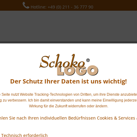
Hotline: +49 (0) 211 - 36 777 90
Blog
Kontakt
Sales
Der Schutz Ihrer Daten ist uns wichtig!
 Seite nutzt Website Tracking-Technologien von Dritten, um ihre Dienste anzubiet
ig zu verbessern. Ich bin damit einverstanden und kann meine Einwilligung jederzei
Wirkung für die Zukunft widerrufen oder ändern.
len Sie nach Ihren individuellen Bedürfnissen Cookies & Services 
achten
benötigen - SchokoLogo sorgt für
Technisch erforderlich
beitern. Süsswaren von Schokologo gehen