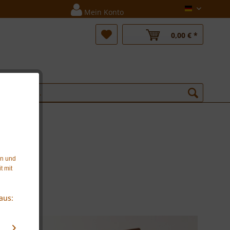
Deutsch
Mein Konto
0,00 € *
en und
t mit
aus: