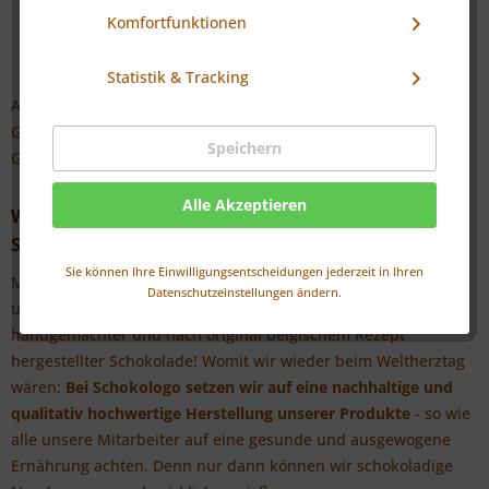
Komfortfunktionen
Statistik & Tracking
Am 29. September ist Weltherztag und ein wunderbarer
Grund, Herz(en) zu zeigen mit unserem ersten SchokoLogo-
Speichern
Gewinnspiel!
Alle Akzeptieren
Wir verlosen jeweils drei Mal 100 unserer beliebten
Schokoherzen
mit einer Prägung nach Wahl!
Sie können Ihre Einwilligungsentscheidungen jederzeit in Ihren
Mit den Schokoherzen zeigen Sie Ihren Kunden, Mitarbeitern
Datenschutzeinstellungen ändern.
und Geschäftspartnern Ihre Wertschätzung – und das mit
handgemachter und nach original belgischem Rezept
hergestellter Schokolade! Womit wir wieder beim Weltherztag
wären:
Bei Schokologo setzen wir auf eine nachhaltige und
qualitativ hochwertige Herstellung unserer Produkte
- so wie
alle unsere Mitarbeiter auf eine gesunde und ausgewogene
Ernährung achten. Denn nur dann können wir schokoladige